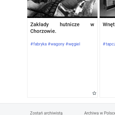
Zakłady hutnicze w
Wnęt
Chorzowie.
#fabryka #wagony #węgiel
#tapcz
Zostań archiwistą
Archiwa w Polsc