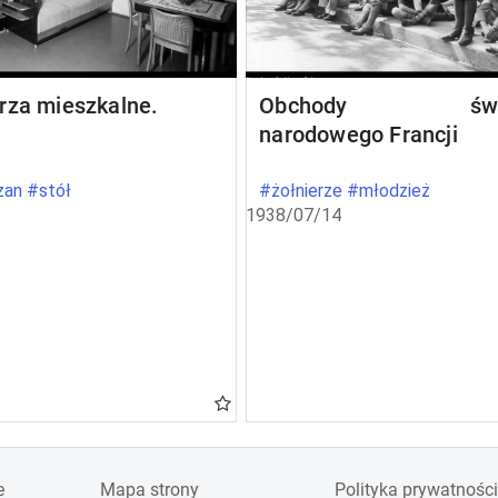
rza mieszkalne.
Obchody świę
narodowego Francji
an #stół
#żołnierze #młodzież
1938/07/14
e
Mapa strony
Polityka prywatności