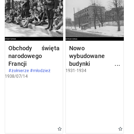
Obchody święta
Nowo
narodowego
wybudowane
Francji
budynki w
Częstochowie
#żołnierze #młodzież
1931-1934
1938/07/14