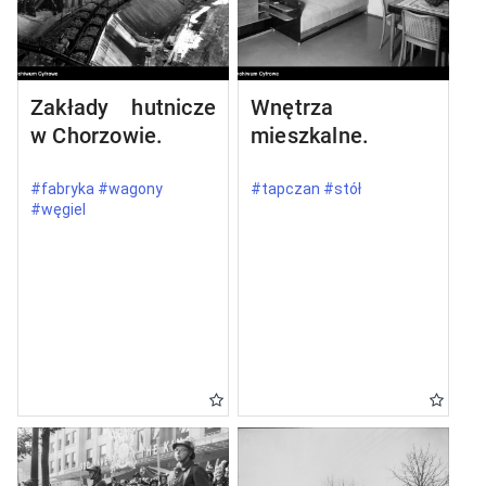
Zakłady hutnicze
Wnętrza
w Chorzowie.
mieszkalne.
#fabryka #wagony
#tapczan #stół
#węgiel