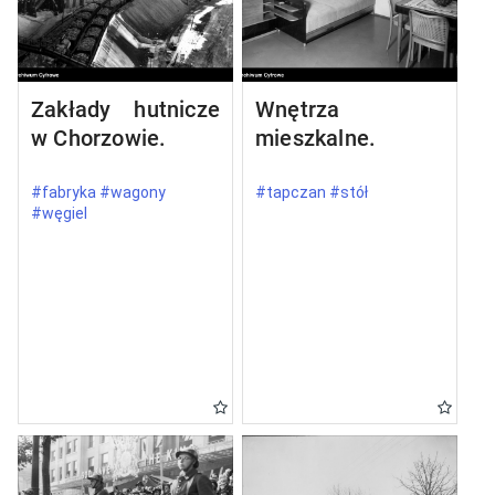
Zakłady hutnicze
Wnętrza
w Chorzowie.
mieszkalne.
#fabryka #wagony
#tapczan #stół
#węgiel