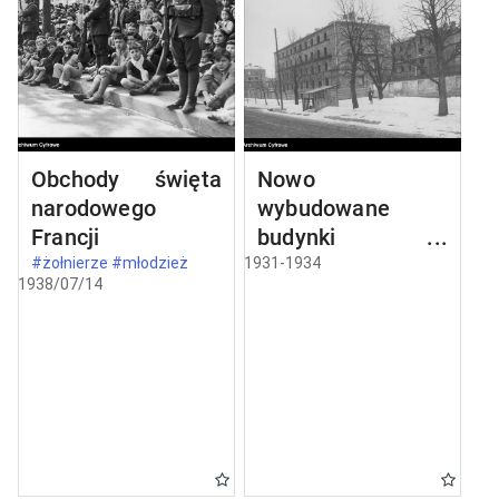
Obchody święta
Nowo
narodowego
wybudowane
Francji
budynki w
Częstochowie
#żołnierze #młodzież
1931-1934
1938/07/14