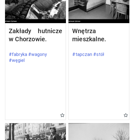
Zakłady hutnicze
Wnętrza
w Chorzowie.
mieszkalne.
#fabryka #wagony
#tapczan #stół
#węgiel