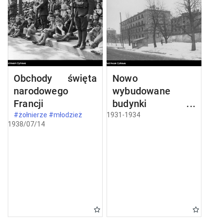
Obchody święta
Nowo
narodowego
wybudowane
Francji
budynki w
Częstochowie
#żołnierze #młodzież
1931-1934
1938/07/14