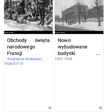
Obchody święta
Nowo
narodowego
wybudowane
Francji
budynki w
Częstochowie
#żołnierze #młodzież
1931-1934
1938/07/14