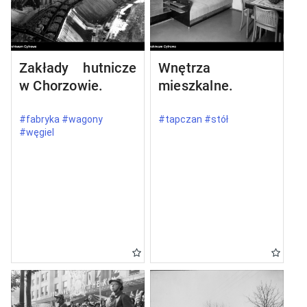
Zakłady hutnicze
Wnętrza
w Chorzowie.
mieszkalne.
#fabryka #wagony
#tapczan #stół
#węgiel