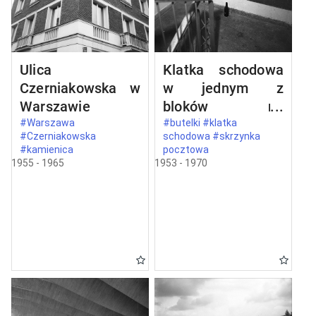
Ulica
Klatka schodowa
Czerniakowska w
w jednym z
Warszawie
bloków na
Mokotowie
#Warszawa
#butelki #klatka
#Czerniakowska
schodowa #skrzynka
#kamienica
pocztowa
1955 - 1965
1953 - 1970