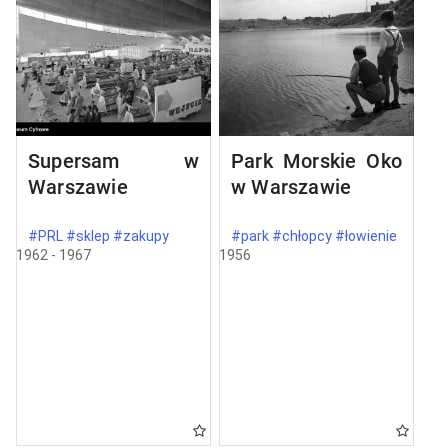
Supersam w
Park Morskie Oko
Warszawie
w Warszawie
#PRL #sklep #zakupy
#park #chłopcy #łowienie
1962 - 1967
1956