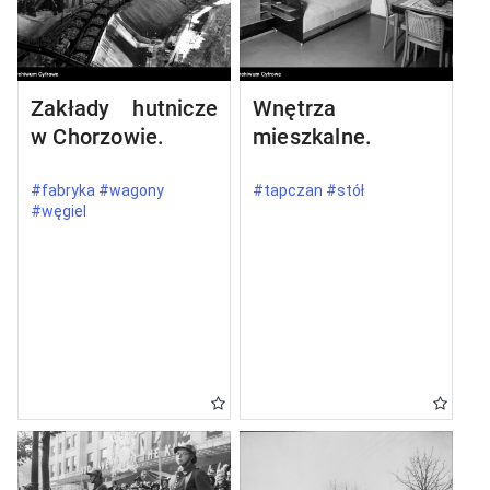
Zakłady hutnicze
Wnętrza
w Chorzowie.
mieszkalne.
#fabryka #wagony
#tapczan #stół
#węgiel