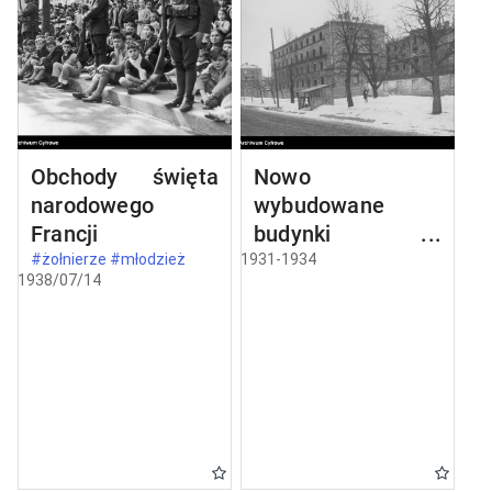
Obchody święta
Nowo
narodowego
wybudowane
Francji
budynki w
Częstochowie
#żołnierze #młodzież
1931-1934
1938/07/14