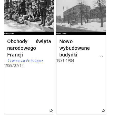
Obchody święta
Nowo
narodowego
wybudowane
Francji
budynki w
Częstochowie
#żołnierze #młodzież
1931-1934
1938/07/14