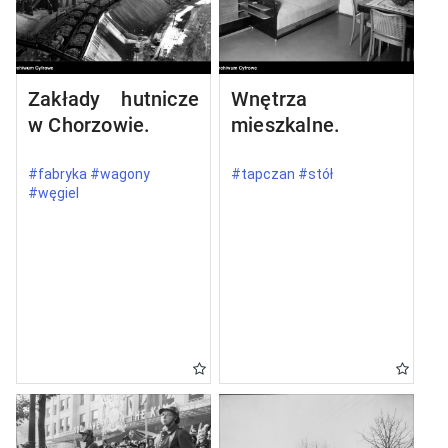
Zakłady hutnicze
Wnętrza
w Chorzowie.
mieszkalne.
#fabryka #wagony
#tapczan #stół
#węgiel