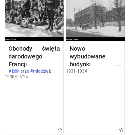
Obchody święta
Nowo
narodowego
wybudowane
Francji
budynki w
Częstochowie
#żołnierze #młodzież
1931-1934
1938/07/14