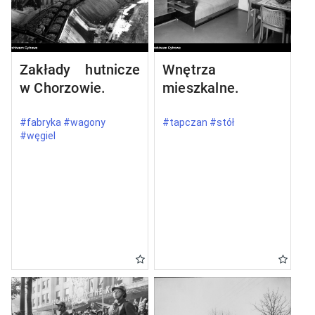
Zakłady hutnicze
Wnętrza
w Chorzowie.
mieszkalne.
#fabryka #wagony
#tapczan #stół
#węgiel