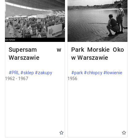
Supersam w
Park Morskie Oko
Warszawie
w Warszawie
#PRL #sklep #zakupy
#park #chłopcy #łowienie
1962 - 1967
1956