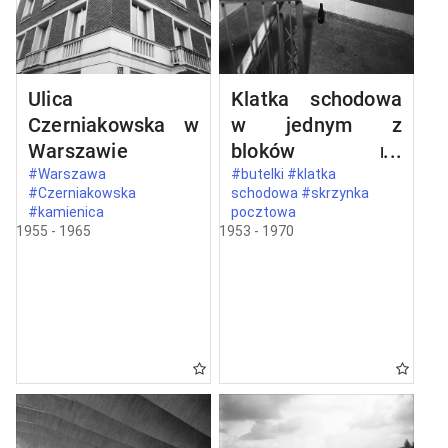
Ulica
Klatka schodowa
Czerniakowska w
w jednym z
Warszawie
bloków na
Mokotowie
#Warszawa
#butelki #klatka
#Czerniakowska
schodowa #skrzynka
#kamienica
pocztowa
1955 - 1965
1953 - 1970