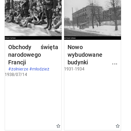
Obchody święta
Nowo
narodowego
wybudowane
Francji
budynki w
Częstochowie
#żołnierze #młodzież
1931-1934
1938/07/14