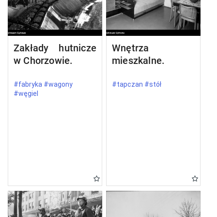
Zakłady hutnicze
Wnętrza
w Chorzowie.
mieszkalne.
#fabryka #wagony
#tapczan #stół
#węgiel