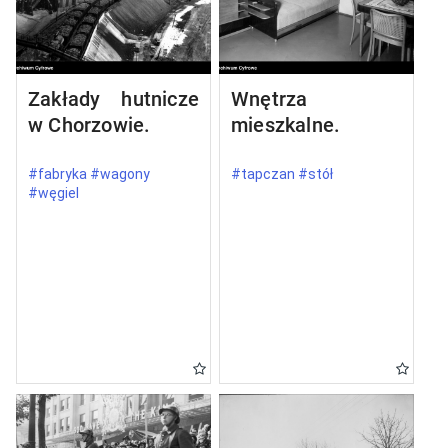
Zakłady hutnicze
Wnętrza
w Chorzowie.
mieszkalne.
#fabryka #wagony
#tapczan #stół
#węgiel