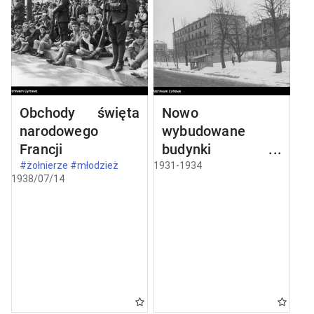
Obchody święta
Nowo
narodowego
wybudowane
Francji
budynki w
Częstochowie
#żołnierze #młodzież
1931-1934
1938/07/14