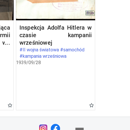
ąca
Inspekcja Adolfa Hitlera w
rmii
czasie kampanii
ę we
wrześniowej
a
#II wojna światowa #samochód
#kampania wrześniowa
1939/09/28