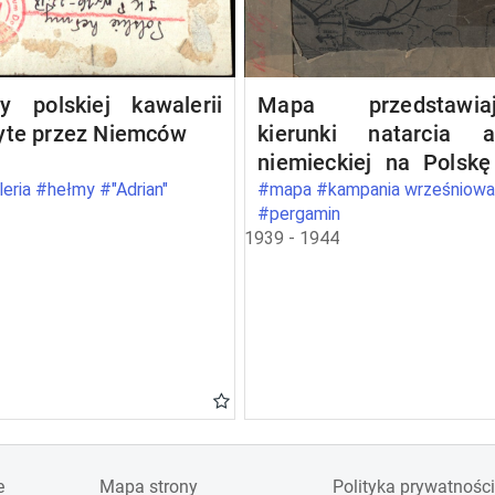
y polskiej kawalerii
Mapa przedstawiaj
yte przez Niemców
kierunki natarcia a
niemieckiej na Polsk
wrześniu 1939
eria #hełmy #"Adrian"
#mapa #kampania wrześniow
#pergamin
1939 - 1944
e
Mapa strony
Polityka prywatności