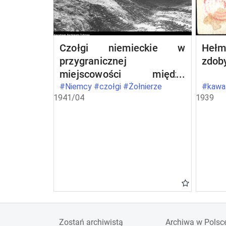
Czołgi niemieckie w
Hełm
przygranicznej
zdob
miejscowości między
Bułgarią a Grecją
#Niemcy #czołgi #Żołnierze
#kawal
1941/04
1939
Zostań archiwistą
Archiwa w Polsc