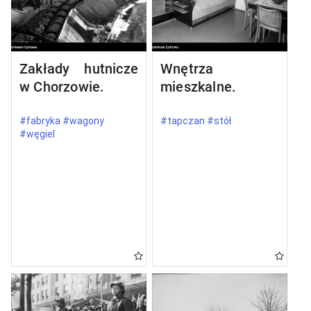
Zakłady hutnicze
Wnętrza
w Chorzowie.
mieszkalne.
#fabryka #wagony
#tapczan #stół
#węgiel