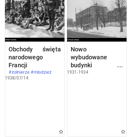
Obchody święta
Nowo
narodowego
wybudowane
Francji
budynki w
Częstochowie
#żołnierze #młodzież
1931-1934
1938/07/14