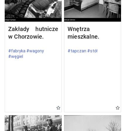
Zakłady hutnicze
Wnętrza
w Chorzowie.
mieszkalne.
#fabryka #wagony
#tapczan #stół
#węgiel