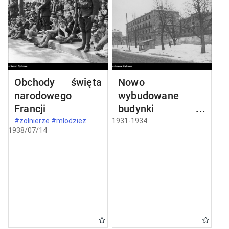
Obchody święta
Nowo
narodowego
wybudowane
Francji
budynki w
Częstochowie
#żołnierze #młodzież
1931-1934
1938/07/14