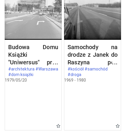
Budowa Domu
Samochody na
Książki
drodze z Janek do
"Uniwersus" przy
Raszyna pod
ul. Belwederskiej
Warszawą
#architektura #Warszawa
#kościół #samochód
#dom książki
#droga
20/22 w
1979/05/20
1969 - 1980
Warszawie