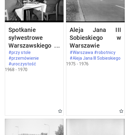
Spotkanie
Aleja Jana III
sylwestrowe
Sobieskiego w
Warszawskiego
Warszawie
Komitetu
#przy stole
#Warszawa #robotnicy
#przemówienie
#Aleja Jana III Sobieskiego
Zjednoczonego
#uroczystość
1975 - 1976
Stronnictwa
1968 - 1970
Ludowego w
Warszawie