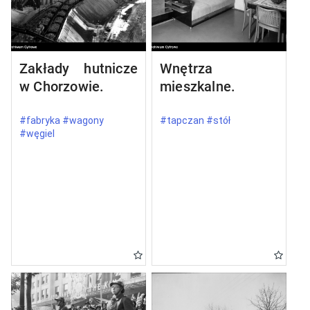
Zakłady hutnicze
Wnętrza
w Chorzowie.
mieszkalne.
#fabryka #wagony
#tapczan #stół
#węgiel