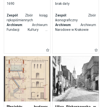
północy
1690
brak daty
Zespół
: Zbiór ksiąg
Zespół
: Zbiór
rękopiśmiennych
ikonograficzny
Archiwum
: Archiwum
Archiwum
: Archiwum
Fundacji Kultury i
Narodowe w Krakowie
Dziedzictwa Ormian
Polskich
[Projekty budowy
Ulica Piskorzewska w