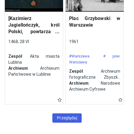
[Kazimierz
Plac Grzybowski w
Jagiellończyk, król
Warszawie
Polski, powtarza i
potwierdza dokument
1468, 28 VI
1961
wystawiony w Lublinie,
13 V 1461 r. przez
Zespół
: Akta miasta
#Warszawa
# pow.
Jana ze Szczekocin,
Lublina
Warszawa
starostę
Archiwum
: Archiwum
Zespół
: Archiwum
Państwowe w Lublinie
fotograficzne Zbyszka
Siemaszki
Archiwum
: Narodowe
Archiwum Cyfrowe
Przeglądaj