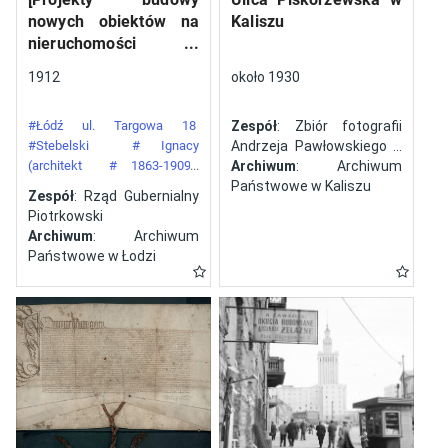
nowych obiektów na
Kaliszu
nieruchomości
gazowni miejskiej pod
1912
około 1930
numerem 34 przy ulicy
Targowej w mieście
#Łódź ul. Targowa 18
Zespół
: Zbiór fotografii
Łodzi]
#Stebelski
# Ignacy
Andrzeja Pawłowskiego z
(architekt
# 1863-1909)
Kalisza
Archiwum
: Archiwum
#Gazownia Miejska w Łodzi
Państwowe w Kaliszu
Zespół
: Rząd Gubernialny
Piotrkowski
Archiwum
: Archiwum
Państwowe w Łodzi