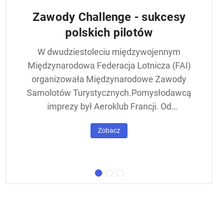
Zawody Challenge - sukcesy
polskich pilotów
W dwudziestoleciu międzywojennym
Międzynarodowa Federacja Lotnicza (FAI)
organizowała Międzynarodowe Zawody
Samolotów Turystycznych.Pomysłodawcą
imprezy był Aeroklub Francji. Od
francuskiej nazwy - Challenge International
Zobacz
de Tourisme – zawody nazywane były w
skrócie Challengem. Ich stałym punktem
był lot okrężny dookoła Europy, na którego
trasie znajdowała się m.in. Warszawa.
Ocenie podlegał też poziom techniczny
konstrukcji startujących w zawodach
samolotów. Ponadto przeprowadzano