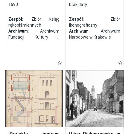
północy
1690
brak daty
Zespół
: Zbiór ksiąg
Zespół
: Zbiór
rękopiśmiennych
ikonograficzny
Archiwum
: Archiwum
Archiwum
: Archiwum
Fundacji Kultury i
Narodowe w Krakowie
Dziedzictwa Ormian
Polskich
[Projekty budowy
Ulica Piskorzewska w