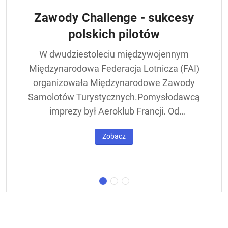
Zawody Challenge - sukcesy
polskich pilotów
W dwudziestoleciu międzywojennym
Międzynarodowa Federacja Lotnicza (FAI)
organizowała Międzynarodowe Zawody
Samolotów Turystycznych.Pomysłodawcą
imprezy był Aeroklub Francji. Od
francuskiej nazwy - Challenge International
Zobacz
de Tourisme – zawody nazywane były w
skrócie Challengem. Ich stałym punktem
był lot okrężny dookoła Europy, na którego
trasie znajdowała się m.in. Warszawa.
Ocenie podlegał też poziom techniczny
konstrukcji startujących w zawodach
samolotów. Ponadto przeprowadzano