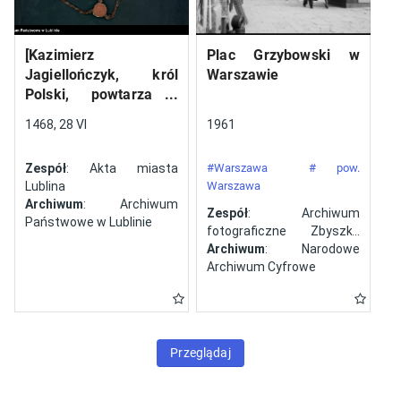
[Kazimierz
Plac Grzybowski w
Jagiellończyk, król
Warszawie
Polski, powtarza i
potwierdza dokument
1468, 28 VI
1961
wystawiony w Lublinie,
13 V 1461 r. przez
Zespół
: Akta miasta
#Warszawa
# pow.
Jana ze Szczekocin,
Lublina
Warszawa
starostę
Archiwum
: Archiwum
Zespół
: Archiwum
Państwowe w Lublinie
fotograficzne Zbyszka
Siemaszki
Archiwum
: Narodowe
Archiwum Cyfrowe
Przeglądaj