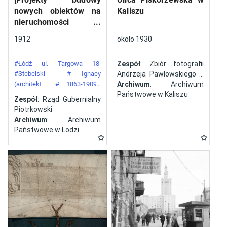
nowych obiektów na
Kaliszu
nieruchomości
gazowni miejskiej pod
1912
około 1930
numerem 34 przy ulicy
Targowej w mieście
#Łódź ul. Targowa 18
Zespół
: Zbiór fotografii
Łodzi]
#Stebelski
# Ignacy
Andrzeja Pawłowskiego z
(architekt
# 1863-1909)
Kalisza
Archiwum
: Archiwum
#Gazownia Miejska w Łodzi
Państwowe w Kaliszu
Zespół
: Rząd Gubernialny
Piotrkowski
Archiwum
: Archiwum
Państwowe w Łodzi