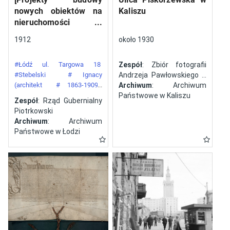
nowych obiektów na
Kaliszu
nieruchomości
gazowni miejskiej pod
1912
około 1930
numerem 34 przy ulicy
Targowej w mieście
#Łódź ul. Targowa 18
Zespół
: Zbiór fotografii
Łodzi]
#Stebelski
# Ignacy
Andrzeja Pawłowskiego z
(architekt
# 1863-1909)
Kalisza
Archiwum
: Archiwum
#Gazownia Miejska w Łodzi
Państwowe w Kaliszu
Zespół
: Rząd Gubernialny
Piotrkowski
Archiwum
: Archiwum
Państwowe w Łodzi