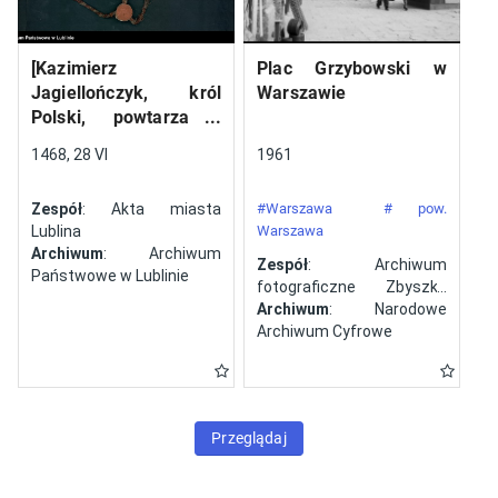
[Kazimierz
Plac Grzybowski w
Jagiellończyk, król
Warszawie
Polski, powtarza i
potwierdza dokument
1468, 28 VI
1961
wystawiony w Lublinie,
13 V 1461 r. przez
Zespół
: Akta miasta
#Warszawa
# pow.
Jana ze Szczekocin,
Lublina
Warszawa
starostę
Archiwum
: Archiwum
Zespół
: Archiwum
Państwowe w Lublinie
fotograficzne Zbyszka
Siemaszki
Archiwum
: Narodowe
Archiwum Cyfrowe
Przeglądaj