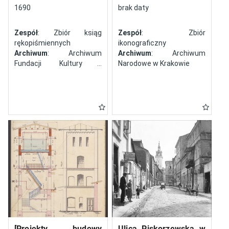
północy
1690
brak daty
Zespół
: Zbiór ksiąg
Zespół
: Zbiór
rękopiśmiennych
ikonograficzny
Archiwum
: Archiwum
Archiwum
: Archiwum
Fundacji Kultury i
Narodowe w Krakowie
Dziedzictwa Ormian
Polskich
[Projekty budowy
Ulica Piskorzewska w