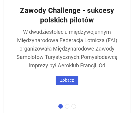
Zawody Challenge - sukcesy
polskich pilotów
W dwudziestoleciu międzywojennym
Międzynarodowa Federacja Lotnicza (FAI)
organizowała Międzynarodowe Zawody
Samolotów Turystycznych.Pomysłodawcą
imprezy był Aeroklub Francji. Od
francuskiej nazwy - Challenge International
Zobacz
de Tourisme – zawody nazywane były w
skrócie Challengem. Ich stałym punktem
był lot okrężny dookoła Europy, na którego
trasie znajdowała się m.in. Warszawa.
Ocenie podlegał też poziom techniczny
konstrukcji startujących w zawodach
samolotów. Ponadto przeprowadzano