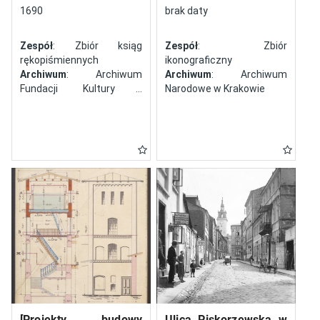
północy
1690
brak daty
Zespół
: Zbiór ksiąg
Zespół
: Zbiór
rękopiśmiennych
ikonograficzny
Archiwum
: Archiwum
Archiwum
: Archiwum
Fundacji Kultury i
Narodowe w Krakowie
Dziedzictwa Ormian
Polskich
[Projekty budowy
Ulica Piskorzewska w