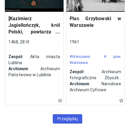
[Kazimierz
Plac Grzybowski w
Jagiellończyk, król
Warszawie
Polski, powtarza i
potwierdza dokument
1468, 28 VI
1961
wystawiony w Lublinie,
13 V 1461 r. przez
Zespół
: Akta miasta
#Warszawa
# pow.
Jana ze Szczekocin,
Lublina
Warszawa
starostę
Archiwum
: Archiwum
Zespół
: Archiwum
Państwowe w Lublinie
fotograficzne Zbyszka
Siemaszki
Archiwum
: Narodowe
Archiwum Cyfrowe
Przeglądaj