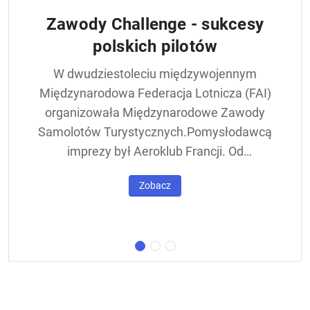
Zawody Challenge - sukcesy
polskich pilotów
W dwudziestoleciu międzywojennym
Międzynarodowa Federacja Lotnicza (FAI)
organizowała Międzynarodowe Zawody
Samolotów Turystycznych.Pomysłodawcą
imprezy był Aeroklub Francji. Od
francuskiej nazwy - Challenge International
Zobacz
de Tourisme – zawody nazywane były w
skrócie Challengem. Ich stałym punktem
był lot okrężny dookoła Europy, na którego
trasie znajdowała się m.in. Warszawa.
Ocenie podlegał też poziom techniczny
konstrukcji startujących w zawodach
samolotów. Ponadto przeprowadzano