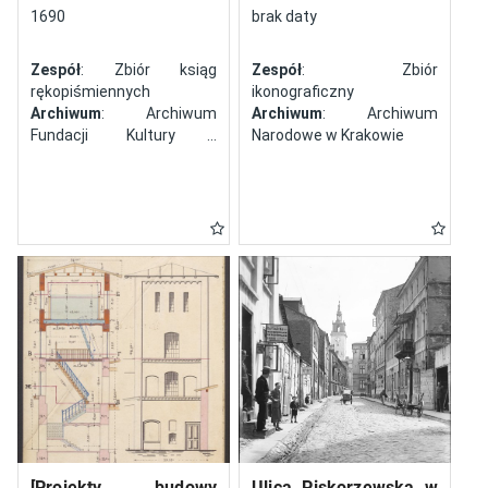
północy
1690
brak daty
Zespół
: Zbiór ksiąg
Zespół
: Zbiór
rękopiśmiennych
ikonograficzny
Archiwum
: Archiwum
Archiwum
: Archiwum
Fundacji Kultury i
Narodowe w Krakowie
Dziedzictwa Ormian
Polskich
[Projekty budowy
Ulica Piskorzewska w