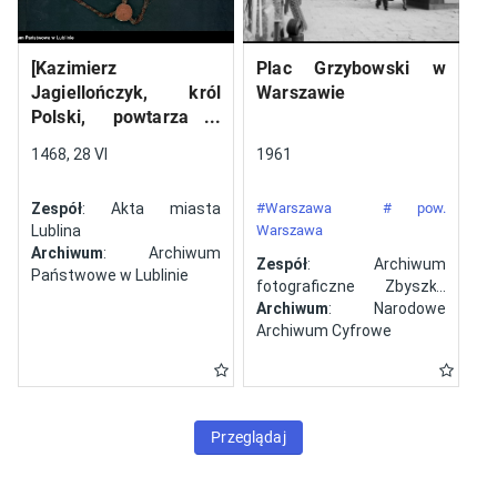
[Kazimierz
Plac Grzybowski w
Jagiellończyk, król
Warszawie
Polski, powtarza i
potwierdza dokument
1468, 28 VI
1961
wystawiony w Lublinie,
13 V 1461 r. przez
Zespół
: Akta miasta
#Warszawa
# pow.
Jana ze Szczekocin,
Lublina
Warszawa
starostę
Archiwum
: Archiwum
Zespół
: Archiwum
Państwowe w Lublinie
fotograficzne Zbyszka
Siemaszki
Archiwum
: Narodowe
Archiwum Cyfrowe
Przeglądaj