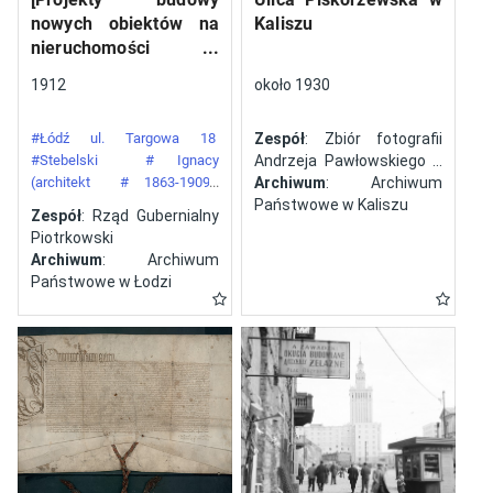
nowych obiektów na
Kaliszu
nieruchomości
gazowni miejskiej pod
1912
około 1930
numerem 34 przy ulicy
Targowej w mieście
#Łódź ul. Targowa 18
Zespół
: Zbiór fotografii
Łodzi]
#Stebelski
# Ignacy
Andrzeja Pawłowskiego z
(architekt
# 1863-1909)
Kalisza
Archiwum
: Archiwum
#Gazownia Miejska w Łodzi
Państwowe w Kaliszu
Zespół
: Rząd Gubernialny
Piotrkowski
Archiwum
: Archiwum
Państwowe w Łodzi