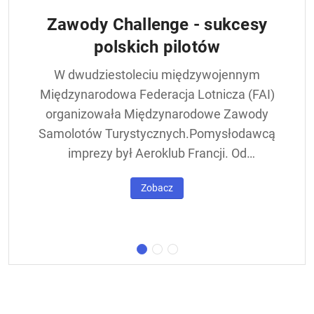
Zawody Challenge - sukcesy
polskich pilotów
W dwudziestoleciu międzywojennym
Międzynarodowa Federacja Lotnicza (FAI)
organizowała Międzynarodowe Zawody
Samolotów Turystycznych.Pomysłodawcą
imprezy był Aeroklub Francji. Od
francuskiej nazwy - Challenge International
Zobacz
de Tourisme – zawody nazywane były w
skrócie Challengem. Ich stałym punktem
był lot okrężny dookoła Europy, na którego
trasie znajdowała się m.in. Warszawa.
Ocenie podlegał też poziom techniczny
konstrukcji startujących w zawodach
samolotów. Ponadto przeprowadzano