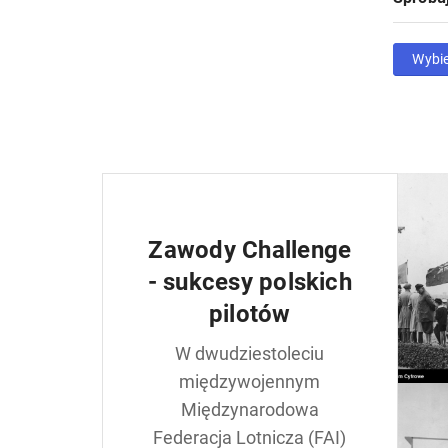
Wybi
Zawody Challenge
- sukcesy polskich
pilotów
W dwudziestoleciu
międzywojennym
Międzynarodowa
Federacja Lotnicza (FAI)