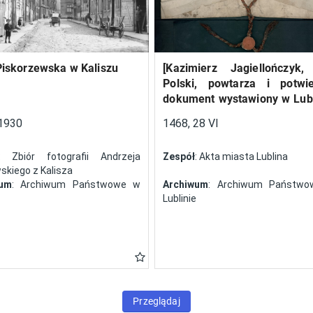
Piskorzewska w Kaliszu
[Kazimierz Jagiellończyk,
Polski, powtarza i potwi
dokument wystawiony w Lubl
13 V 1461 r. przez Jan
1930
1468, 28 VI
Szczekocin, starostę
: Zbiór fotografii Andrzeja
Zespół
: Akta miasta Lublina
kiego z Kalisza
wum
: Archiwum Państwowe w
Archiwum
: Archiwum Państw
Lublinie
Przeglądaj