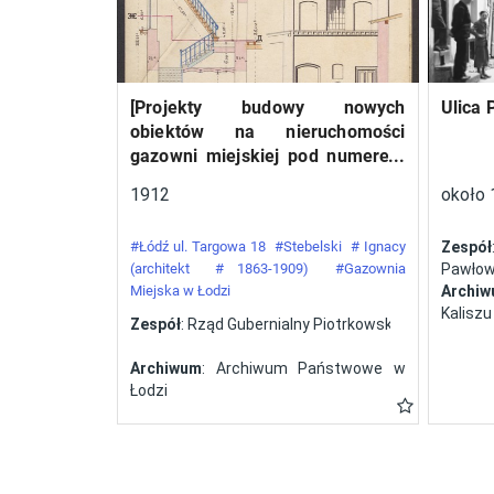
względem liczebności
ekipa (12 załóg),
startująca wyłącznie na
[Projekty budowy nowych
Ulica 
samolotach polskiej
obiektów na nieruchomości
konstrukcji. W Challenge’u
gazowni miejskiej pod numerem
z roku 1932 wzięło udział
34 przy ulicy Targowej w mieście
1912
około 
pięć polskich załóg, a
Łodzi]
zwycięstwo odnieśli
#Łódź ul. Targowa 18
#Stebelski
# Ignacy
Zespół
Franciszek Żwirko i
(architekt
# 1863-1909)
#Gazownia
Pawłows
Miejska w Łodzi
Archi
Stanisław Wigura na RWD-
Kaliszu
Zespół
: Rząd Gubernialny Piotrkowski
6. Tym samym Polsce
przypadła organizacja
Archiwum
: Archiwum Państwowe w
kolejnej odsłony zawodów.
Łodzi
Zorganizowany przez
Aeroklub Polski konkurs w
roku 1934 zakończył się