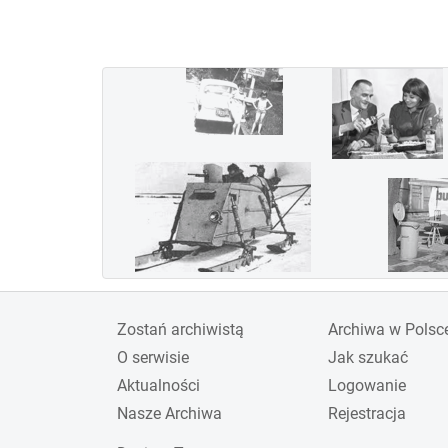
wygraną załogi w składzie
Jerzy Bajan i Gustaw
Pokrzywka. Jednak ze
względu na koszty Polska
wycofała się z udziału i
organizacji imprezy w
1936 roku. Inne kraje,
zaangażowane w rozwój
lotnictwa wojskowego w
związku z przewidywana
wojną, nie przejęły roli
gospodarza zawodów,
Zostań archiwistą
Archiwa w Polsc
których już nie
O serwisie
Jak szukać
reaktywowano.
Aktualności
Logowanie
Nasze Archiwa
Rejestracja