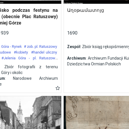
isko podczas festynu na
Աղօթամատոյց
 (obecnie Plac Ratuszowy)
niej Górze
1939
1690
 Góra - Rynek
# zob. pl. Ratuszowy
Zespół
: Zbiór ksiąg rękopiśmien
 ludowe
#kobiety
#handel uliczny
#Jelenia Góra - pl. Ratuszowy
Archiwum
: Archiwum Fundacji Kul
y
Dziedzictwa Ormian Polskich
: Zbiór fotografii z terenu
 Góry i okolic
wum
: Narodowe Archiwum
e