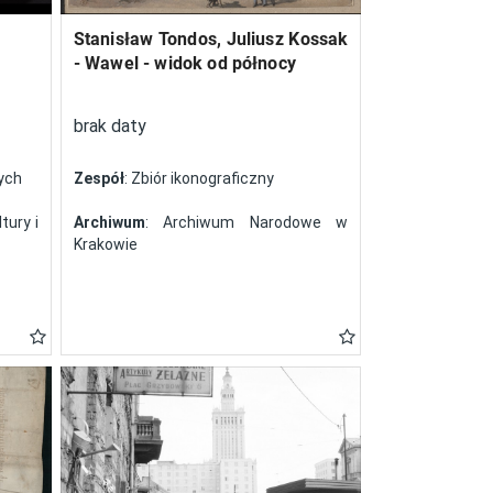
Stanisław Tondos, Juliusz Kossak
- Wawel - widok od północy
brak daty
nych
Zespół
: Zbiór ikonograficzny
tury i
Archiwum
: Archiwum Narodowe w
Krakowie