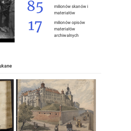
85
milionów skanów i
materiałów
17
milionów opisów
materiałów
archiwalnych
zukane