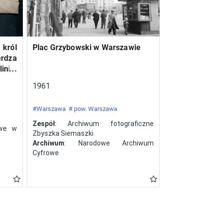
 król
Plac Grzybowski w Warszawie
erdza
inie,
a ze
1961
#Warszawa
# pow. Warszawa
Zespół
: Archiwum fotograficzne
owe w
Zbyszka Siemaszki
Archiwum
: Narodowe Archiwum
Cyfrowe