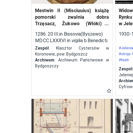
techniczny konstrukcji
Mestwin II (Misciuuius) książę
Widow
startujących w zawodach
pomorski zwalnia dobra
Rynku
samolotów. Ponadto
Trzęsacz, Żukowo (Włóki) i
w Jele
przeprowadzano próby
Dobrcz w kasztelanii
1286. 20.III.in Bissovia(Byszewo)
1930-
wyszogrodzkiej, należące do
zużycia paliwa, szybkiego
MD.CC.LXXXVI in vigilia b.Benedicti
klasztoru cystersów w
uruchomienia silnika,
abbatos.
Zespół
: Klasztor Cystersów w
#Jelenia
Koronowie, pow. Bydgoszcz
#stroje
oceniano czas i sposób
Archiwum
: Archiwum Państwowe w
#teatr
składania i rozkładania
Bydgoszczy
#festyn
Zespół
skrzydeł. Odbyły się cztery
Jeleniej
edycje tej imprezy – w
Archi
Cyfrow
latach 1929, 1930, 1932 i
1934. W zawodach brały
także udział panie. Polscy
lotnicy zadebiutowali
podczas zawodów w roku
1930. Była to druga pod