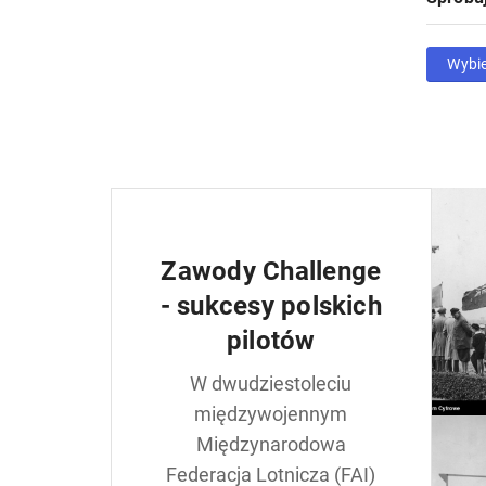
Wybi
Zawody Challenge
- sukcesy polskich
pilotów
W dwudziestoleciu
międzywojennym
Międzynarodowa
Federacja Lotnicza (FAI)