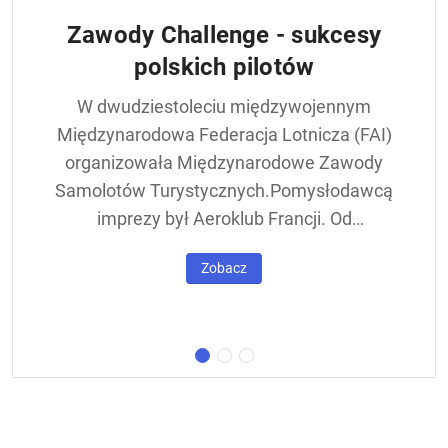
Zawody Challenge - sukcesy
polskich pilotów
W dwudziestoleciu międzywojennym
Międzynarodowa Federacja Lotnicza (FAI)
organizowała Międzynarodowe Zawody
Samolotów Turystycznych.Pomysłodawcą
imprezy był Aeroklub Francji. Od
francuskiej nazwy - Challenge International
Zobacz
de Tourisme – zawody nazywane były w
skrócie Challengem. Ich stałym punktem
był lot okrężny dookoła Europy, na którego
trasie znajdowała się m.in. Warszawa.
Ocenie podlegał też poziom techniczny
konstrukcji startujących w zawodach
samolotów. Ponadto przeprowadzano