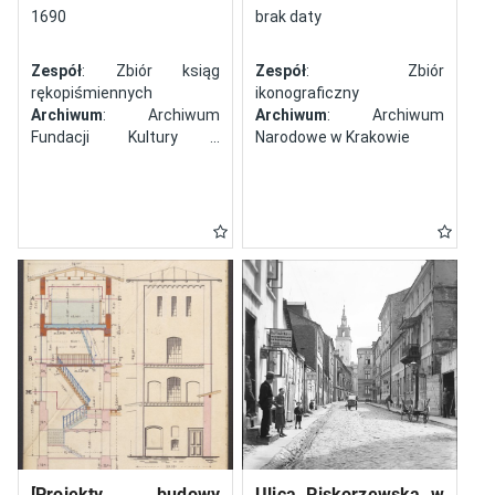
północy
1690
brak daty
Zespół
: Zbiór ksiąg
Zespół
: Zbiór
rękopiśmiennych
ikonograficzny
Archiwum
: Archiwum
Archiwum
: Archiwum
Fundacji Kultury i
Narodowe w Krakowie
Dziedzictwa Ormian
Polskich
[Projekty budowy
Ulica Piskorzewska w