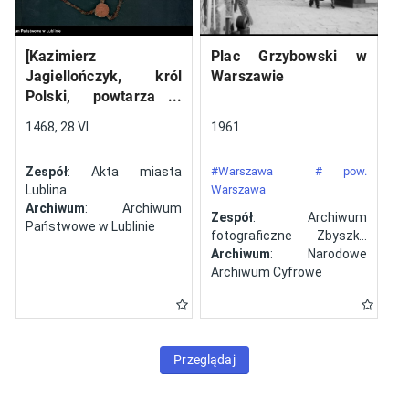
[Kazimierz
Plac Grzybowski w
Jagiellończyk, król
Warszawie
Polski, powtarza i
potwierdza dokument
1468, 28 VI
1961
wystawiony w Lublinie,
13 V 1461 r. przez
Zespół
: Akta miasta
#Warszawa
# pow.
Jana ze Szczekocin,
Lublina
Warszawa
starostę
Archiwum
: Archiwum
Zespół
: Archiwum
Państwowe w Lublinie
fotograficzne Zbyszka
Siemaszki
Archiwum
: Narodowe
Archiwum Cyfrowe
Przeglądaj