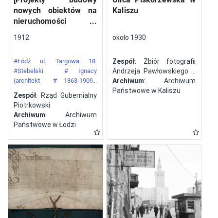
nowych obiektów na
Kaliszu
nieruchomości
gazowni miejskiej pod
1912
około 1930
numerem 34 przy ulicy
Targowej w mieście
#Łódź ul. Targowa 18
Zespół
: Zbiór fotografii
Łodzi]
#Stebelski
# Ignacy
Andrzeja Pawłowskiego z
(architekt
# 1863-1909)
Kalisza
Archiwum
: Archiwum
#Gazownia Miejska w Łodzi
Państwowe w Kaliszu
Zespół
: Rząd Gubernialny
Piotrkowski
Archiwum
: Archiwum
Państwowe w Łodzi