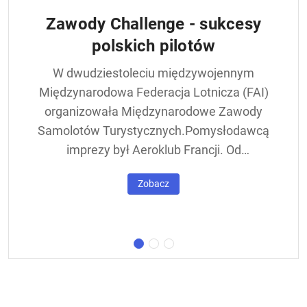
Zawody Challenge - sukcesy
polskich pilotów
W dwudziestoleciu międzywojennym
Międzynarodowa Federacja Lotnicza (FAI)
organizowała Międzynarodowe Zawody
Samolotów Turystycznych.Pomysłodawcą
imprezy był Aeroklub Francji. Od
francuskiej nazwy - Challenge International
Zobacz
de Tourisme – zawody nazywane były w
skrócie Challengem. Ich stałym punktem
był lot okrężny dookoła Europy, na którego
trasie znajdowała się m.in. Warszawa.
Ocenie podlegał też poziom techniczny
konstrukcji startujących w zawodach
samolotów. Ponadto przeprowadzano