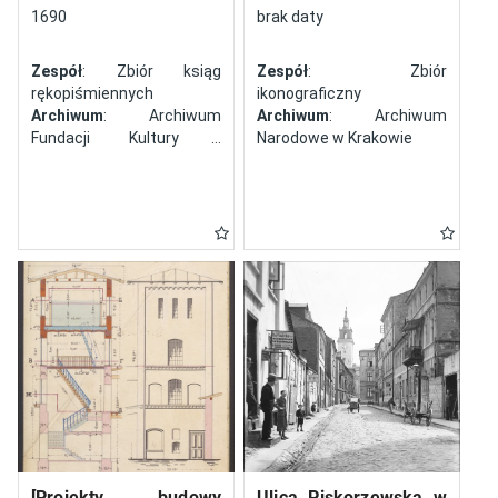
północy
1690
brak daty
Zespół
: Zbiór ksiąg
Zespół
: Zbiór
rękopiśmiennych
ikonograficzny
Archiwum
: Archiwum
Archiwum
: Archiwum
Fundacji Kultury i
Narodowe w Krakowie
Dziedzictwa Ormian
Polskich
[Projekty budowy
Ulica Piskorzewska w