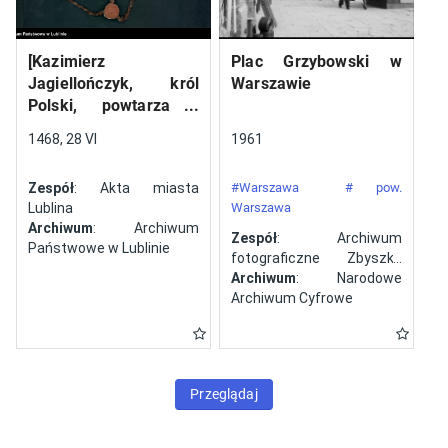
[Kazimierz
Plac Grzybowski w
Jagiellończyk, król
Warszawie
Polski, powtarza i
potwierdza dokument
1468, 28 VI
1961
wystawiony w Lublinie,
13 V 1461 r. przez
Zespół
: Akta miasta
#Warszawa
# pow.
Jana ze Szczekocin,
Lublina
Warszawa
starostę
Archiwum
: Archiwum
Zespół
: Archiwum
Państwowe w Lublinie
fotograficzne Zbyszka
Siemaszki
Archiwum
: Narodowe
Archiwum Cyfrowe
Przeglądaj