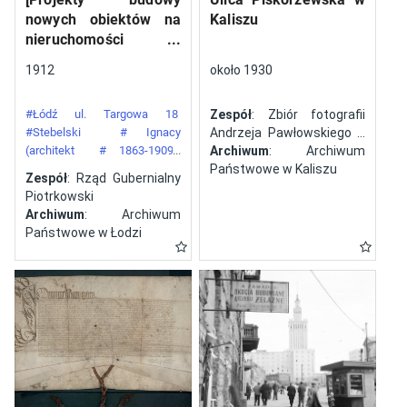
nowych obiektów na
Kaliszu
nieruchomości
gazowni miejskiej pod
1912
około 1930
numerem 34 przy ulicy
Targowej w mieście
#Łódź ul. Targowa 18
Zespół
: Zbiór fotografii
Łodzi]
#Stebelski
# Ignacy
Andrzeja Pawłowskiego z
(architekt
# 1863-1909)
Kalisza
Archiwum
: Archiwum
#Gazownia Miejska w Łodzi
Państwowe w Kaliszu
Zespół
: Rząd Gubernialny
Piotrkowski
Archiwum
: Archiwum
Państwowe w Łodzi